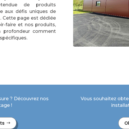
endue de produits
e aux défis uniques de
s. Cette page est dédiée
r-faire et nos produits,
n profondeur comment
spécifiques.
sure ? Découvrez nos
Vous souhaitez obten
age !
install
ts
O